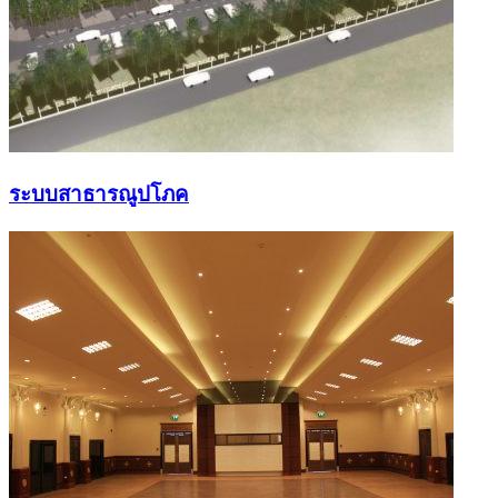
ระบบสาธารณูปโภค